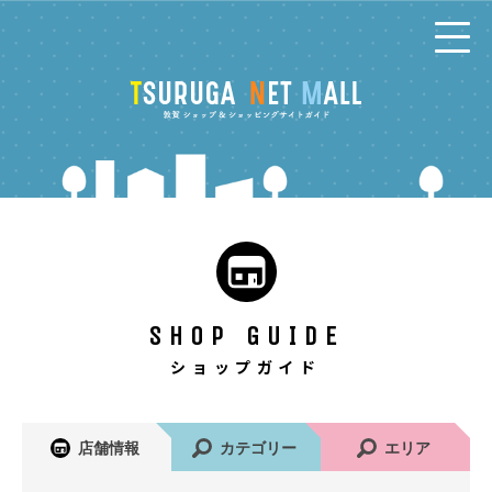
コ
ン
テ
ン
ツ
へ
SHOP GUIDE
ショップガイド
店舗情報
カテゴリー
エリア