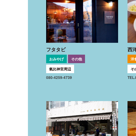
フタタビ
西
おみやげ
その他
洋
氣比神宮周辺
そ
080-4259-4739
TEL.