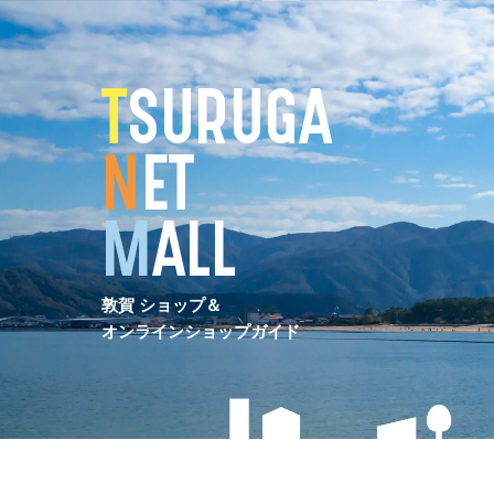
コ
ン
テ
ン
T
SURUGA
ツ
へ
N
ET
M
ALL
敦賀 ショップ＆
オンラインショップガイド