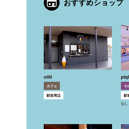
おすすめショップ
otiti
piq
カフェ
そ
駅前周辺
駅
なし