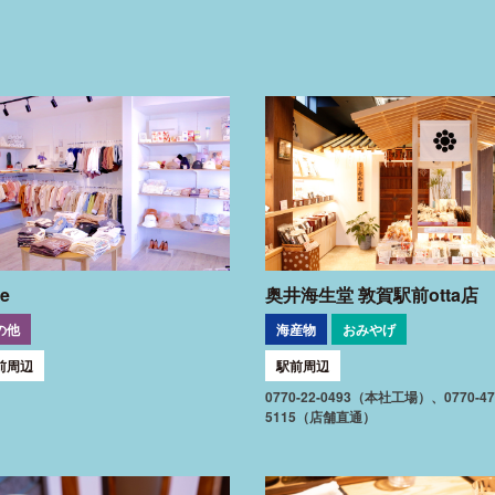
ie
奥井海生堂 敦賀駅前otta店
の他
海産物
おみやげ
前周辺
駅前周辺
0770-22-0493（本社工場）、0770-47
5115（店舗直通）