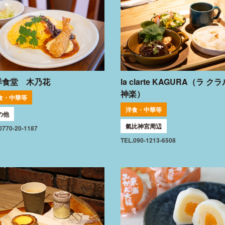
洋食堂 木乃花
la clarte KAGURA（ラ ク
神楽）
食・中華等
洋食・中華等
の他
氣比神宮周辺
0770-20-1187
TEL.090-1213-6508