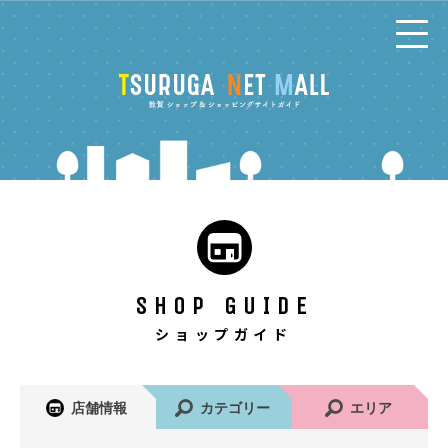
コ
ン
テ
ン
ツ
へ
SHOP GUIDE
ショップガイド
店舗情報
カテゴリー
エリア