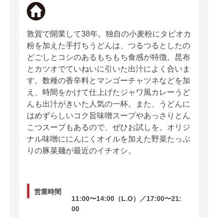
敦賀で開業して38年。独自の小麦粉にタピオカ
粉を加えた手打ちうどんは、つるつるとしたの
どごしとコシのあるもちもち食感が特徴。昆布
とカツオでていねいに引いた出汁によく合いま
す。数種の香辛料とマンゴーチャツネなどを加
え、時間をかけて仕上げたジャワ風カレーうど
んも出汁がきいた人気の一杯。また、うどんに
はめずらしいコク旨味噌スープやあっさりとん
こつスープもあるので、ぜひお試しを。オリジ
ナル味噌ににんにくオイルを加えた野菜たっぷ
りの豚菜麺が最近のイチオシ。
営業時間
11:00〜14:00（L.O）／17:00〜21:
00