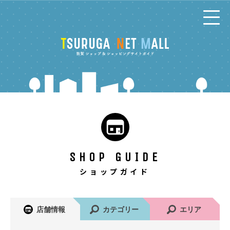
コ
ン
テ
ン
ツ
へ
SHOP GUIDE
ショップガイド
店舗情報
カテゴリー
エリア