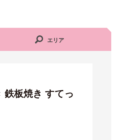
エリア
 鉄板焼き すてっ