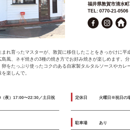
福井県敦賀市清水町2
TEL: 0770-21-0506
生まれ育ったマスターが、敦賀に移住したことをきっかけに平
広島風、ネギ焼きの3種の焼き方でお好み焼きが楽しめます。分
！卵をたっぷり使ったコクのある自家製タルタルソースやカレ
味を楽しんで。
00（夜）17:00〜22:30／土日祝
定休日
火曜日※祝日の
駐車場
あり