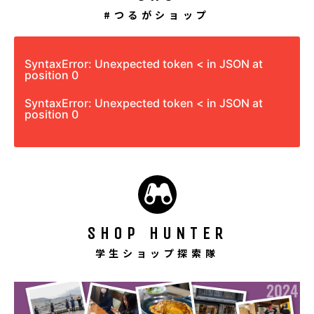
#つるがショップ
SyntaxError: Unexpected token < in JSON at
position 0
SyntaxError: Unexpected token < in JSON at
position 0
SHOP HUNTER
学生ショップ探索隊