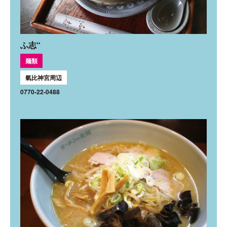
ふ志“
麺類
氣比神宮周辺
0770-22-0488