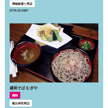
博物館通り周辺
0770-22-0367
越前そば むぎや
麺類
氣比神宮周辺