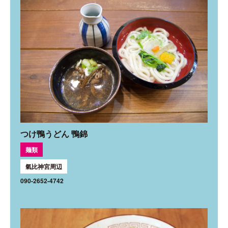
つけ鴨うどん 鴨錦
麺類
氣比神宮周辺
090-2652-4742