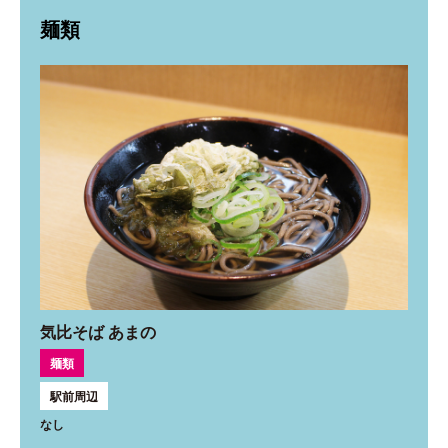
麺類
気比そば あまの
麺類
駅前周辺
なし