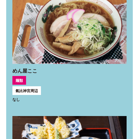
めん屋ここ
麺類
氣比神宮周辺
なし