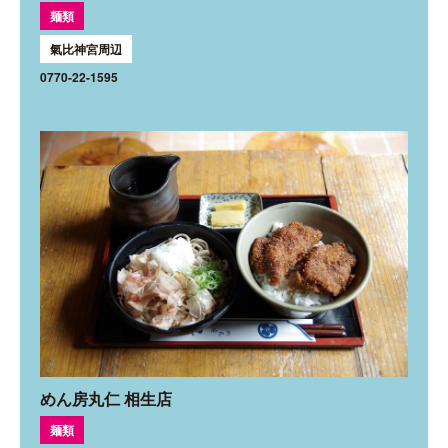
麺類
氣比神宮周辺
0770-22-1595
めん房丸仁 相生店
麺類