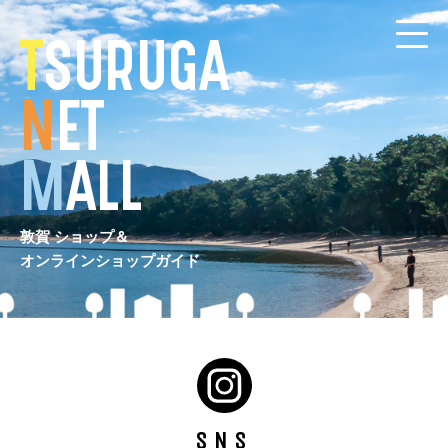
コ
ン
テ
T
SURUGA
ン
ツ
N
ET
へ
M
ALL
敦賀 ショップ＆
オンラインショップガイド
SNS