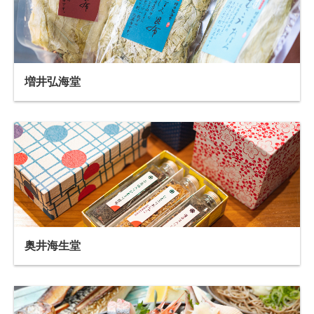
増井弘海堂
奥井海生堂