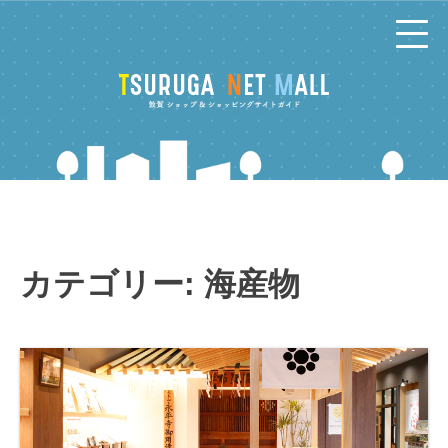
コ
ン
テ
ン
ツ
へ
カテゴリー:
海産物