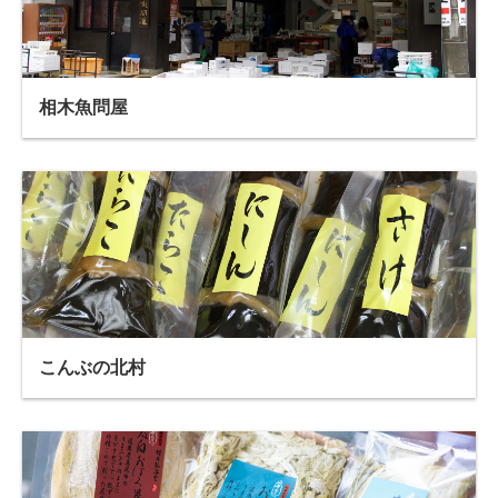
相木魚問屋
こんぶの北村