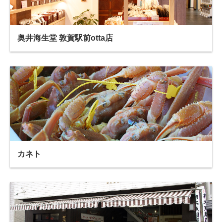
奥井海生堂 敦賀駅前otta店
カネト