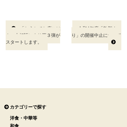
投
「おうちでお店ごは
令和4年度「敦賀まつ
ん」大好評により第３弾が
り」の開催中止について
稿
スタートします。
ナ
ビ
ゲ
ー
シ
ョ
カテゴリーで探す
ン
洋食・中華等
和食