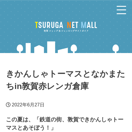
コ
ン
テ
ン
ツ
へ
きかんしゃトーマスとなかまた
ちin敦賀赤レンガ倉庫
2022年6月27日
この夏は、「鉄道の街、敦賀できかんしゃトー
マスとあそぼう！」