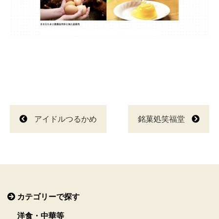
投
アイドルつるかめ
銘菓処笑福堂
稿
ナ
ビ
ゲ
カテゴリーで探す
ー
洋食・中華等