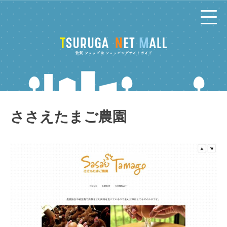
コ
ン
テ
ン
ツ
へ
ささえたまご農園