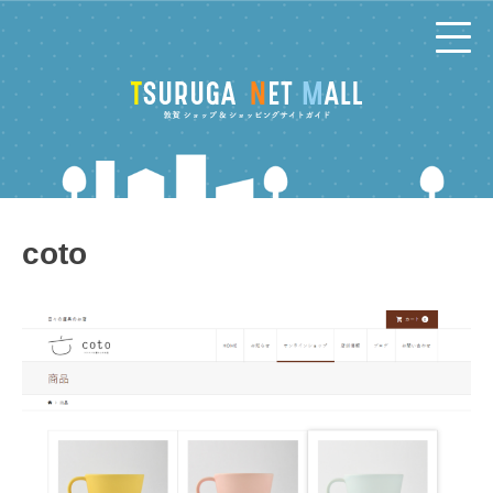
コ
ン
テ
ン
ツ
へ
coto